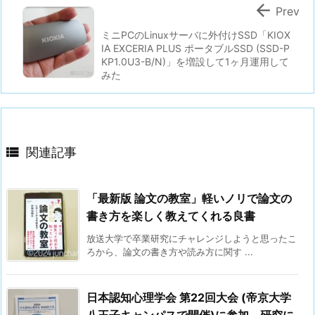

Prev
ミニPCのLinuxサーバに外付けSSD「KIOX
IA EXCERIA PLUS ポータブルSSD (SSD-P
KP1.0U3-B/N)」を増設して1ヶ月運用して
みた

関連記事
「最新版 論文の教室」軽いノリで論文の
書き方を楽しく教えてくれる良書
放送大学で卒業研究にチャレンジしようと思ったこ
ろから、論文の書き方や読み方に関す ...
日本認知心理学会 第22回大会 (帝京大学
八王子キャンパスで開催)に参加。研究に