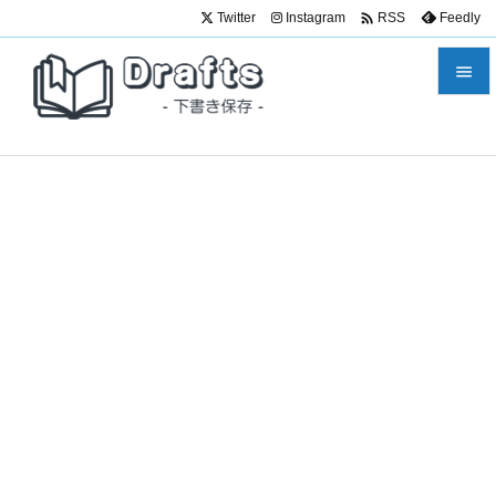

Twitter
Instagram
Feedly
RSS


メニュ

サイド

前へ

次へ

検索