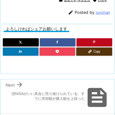

放送大学-学生生活

心理学

Posted by
junchan
よろしければシェアお願いします
Copy

Next

旧NISAがいい具合に売り抜けられている。す
でに売却額が購入額を上回った