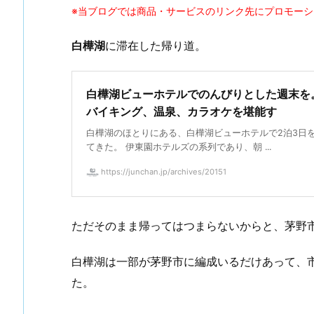
※当ブログでは商品・サービスのリンク先にプロモー
白樺湖
に滞在した帰り道。
白樺湖ビューホテルでのんびりとした週末を
バイキング、温泉、カラオケを堪能す
白樺湖のほとりにある、白樺湖ビューホテルで2泊3日
てきた。 伊東園ホテルズの系列であり、朝 ...
https://junchan.jp/archives/20151
ただそのまま帰ってはつまらないからと、茅野
白樺湖は一部が茅野市に編成いるだけあって、市
た。