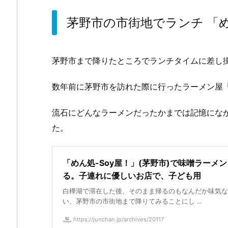
茅野市の市街地でランチ 「め
茅野市まで降りたところでランチタイムに差し
数年前に茅野市を訪れた際に行ったラーメン屋
流石にどんなラーメンだったかまでは記憶にな
た。
「めん処-Soy屋！」(茅野市)で味噌ラーメ
る。子連れに優しいお店で、子ども用
白樺湖で滞在した後、そのまま帰るのもなんだか味気な
い、茅野市の市街地まで降りてみることにし ...
https://junchan.jp/archives/20117