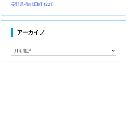
長野県-御代田町
(221)
アーカイブ
ア
ー
カ
イ
ブ