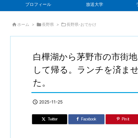
プロフィール
放送大学

ホーム
>

長野県
>

長野県-おでかけ
白樺湖から茅野市の市街地
して帰る。ランチを済ま
た。

2025-11-25
Twitter
Facebook
Pin it