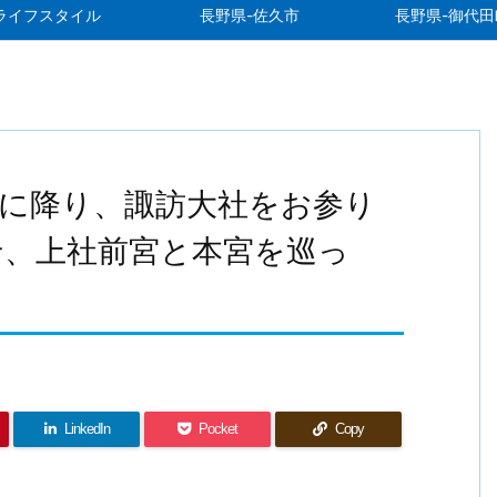
ライフスタイル
長野県-佐久市
長野県-御代田
に降り、諏訪大社をお参り
せ、上社前宮と本宮を巡っ
LinkedIn
Pocket
Copy