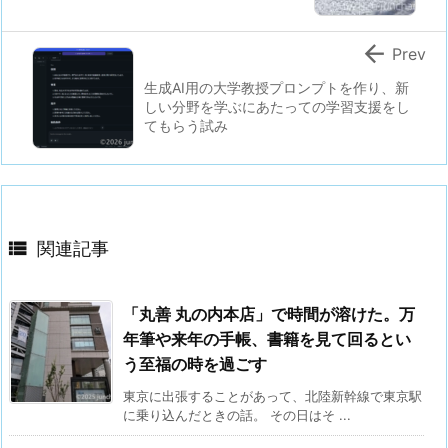

Prev
生成AI用の大学教授プロンプトを作り、新
しい分野を学ぶにあたっての学習支援をし
てもらう試み

関連記事
「丸善 丸の内本店」で時間が溶けた。万
年筆や来年の手帳、書籍を見て回るとい
う至福の時を過ごす
東京に出張することがあって、北陸新幹線で東京駅
に乗り込んだときの話。 その日はそ ...