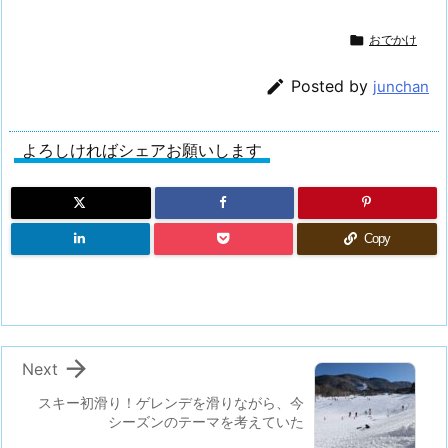

おでかけ

Posted by
junchan
よろしければシェアお願いします
Copy

Next
スキー初滑り！ゲレンデを滑りながら、今
シーズンのテーマを考えていた