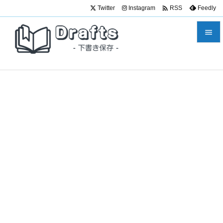

Twitter
Instagram
Feedly
RSS


メニュ

サイド

前へ

次へ

検索