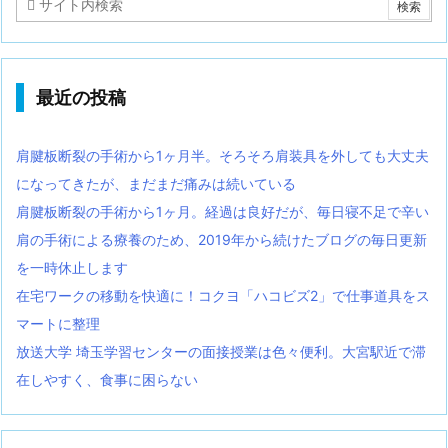
最近の投稿
肩腱板断裂の手術から1ヶ月半。そろそろ肩装具を外しても大丈夫
になってきたが、まだまだ痛みは続いている
肩腱板断裂の手術から1ヶ月。経過は良好だが、毎日寝不足で辛い
肩の手術による療養のため、2019年から続けたブログの毎日更新
を一時休止します
在宅ワークの移動を快適に！コクヨ「ハコビズ2」で仕事道具をス
マートに整理
放送大学 埼玉学習センターの面接授業は色々便利。大宮駅近で滞
在しやすく、食事に困らない