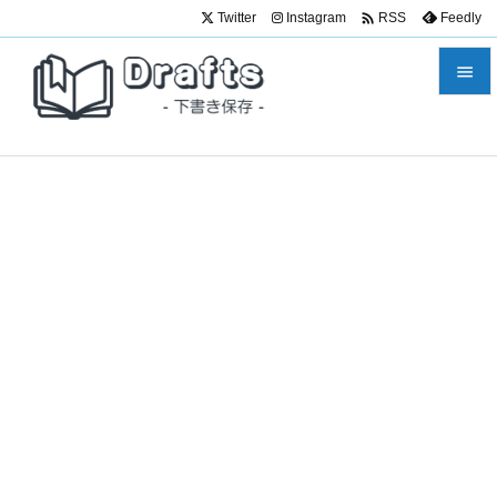

Twitter
Instagram
Feedly
RSS


メニュ

サイド

前へ

次へ

検索