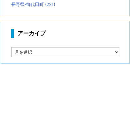
長野県-御代田町
(221)
アーカイブ
ア
ー
カ
イ
ブ