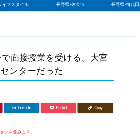
ライフスタイル
長野県-佐久市
長野県-御代田
ーで面接授業を受ける。大宮
習センターだった
LinkedIn
Pocket
Copy
ションを含みます。