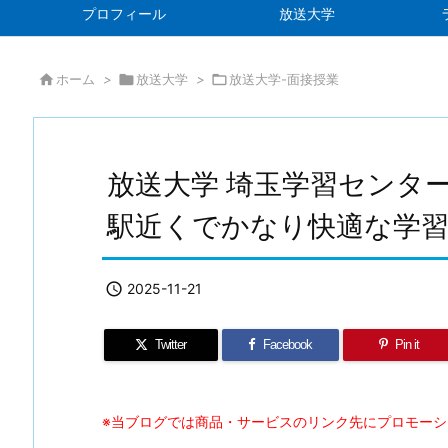
プロフィール
放送大学

ホーム
>

放送大学
>

放送大学-面接授業
放送大学 埼玉学習センタ
駅近くでかなり快適な学

2025-11-21
Twitter
Facebook
Pin it
※当ブログでは商品・サービスのリンク先にプロモー