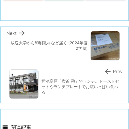

Next
放送大学から印刷教材など届く (2024年度
2学期)

Prev
栂池高原「喫茶 憩」でランチ。トーストセ
ットやランチプレートでお腹いっぱい食べ
る

関連記事