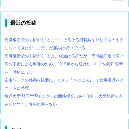
最近の投稿
肩腱板断裂の手術から1ヶ月半。そろそろ肩装具を外しても大丈夫
になってきたが、まだまだ痛みは続いている
肩腱板断裂の手術から1ヶ月。経過は良好だが、毎日寝不足で辛い
肩の手術による療養のため、2019年から続けたブログの毎日更新
を一時休止します
在宅ワークの移動を快適に！コクヨ「ハコビズ2」で仕事道具をス
マートに整理
放送大学 埼玉学習センターの面接授業は色々便利。大宮駅近で滞
在しやすく、食事に困らない