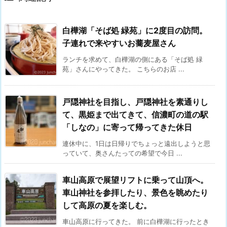
白樺湖「そば処 緑苑」に2度目の訪問。
子連れで来やすいお蕎麦屋さん
ランチを求めて、白樺湖の側にある「そば処 緑
苑」さんにやってきた。 こちらのお店 ...
戸隠神社を目指し、戸隠神社を素通りし
て、黒姫まで出てきて、信濃町の道の駅
「しなの」に寄って帰ってきた休日
連休中に、1日は日帰りでちょっと遠出しようと思
っていて、奥さんたっての希望で今日 ...
車山高原で展望リフトに乗って山頂へ。
車山神社を参拝したり、景色を眺めたり
して高原の夏を楽しむ。
車山高原に行ってきた。 前に白樺湖に行ったとき