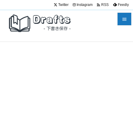

Twitter
Instagram
Feedly
RSS


メニュ

サイド

前へ

次へ

検索