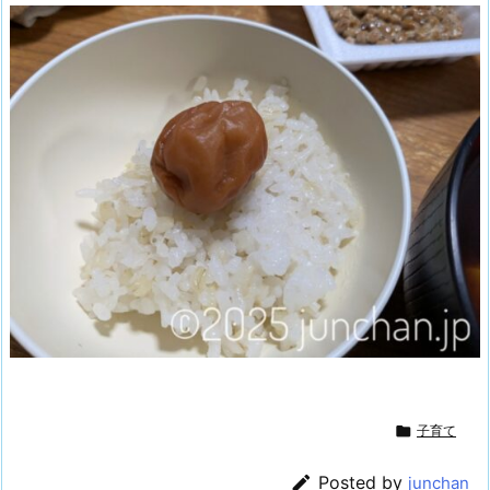

子育て

Posted by
junchan