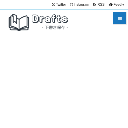

Twitter
Instagram
Feedly
RSS


メニュ

サイド

前へ

次へ

検索