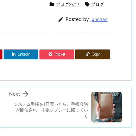

ブログのこと

ブログ

Posted by
junchan
LinkedIn
Pocket
Copy

Next
システム手帳を1冊買ったら、手帳会議
が開催され、手帳ジプシーに陥ってい
く