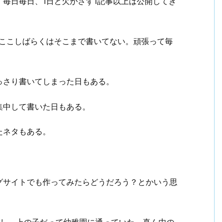
毎日毎日、1日と欠かさず1記事以上は公開してき
、ここしばらくはそこまで書いてない。頑張って毎
っさり書いてしまった日もある。
集中して書いた日もある。
たネタもある。
グサイトでも作ってみたらどうだろう？とかいう思
たし、上の子だって幼稚園に通っていた。真ん中の