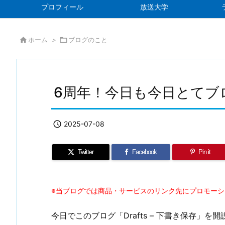
プロフィール
放送大学

ホーム
>

ブログのこと
6周年！今日も今日とてブ

2025-07-08
Twitter
Facebook
Pin it
※当ブログでは商品・サービスのリンク先にプロモー
今日でこのブログ「Drafts – 下書き保存」