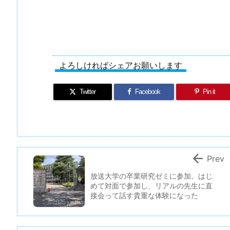
よろしければシェアお願いします
Twitter
Facebook
Pin it

Prev
放送大学の卒業研究ゼミに参加。はじ
めて対面で参加し、リアルの先生に直
接会って話す貴重な体験になった