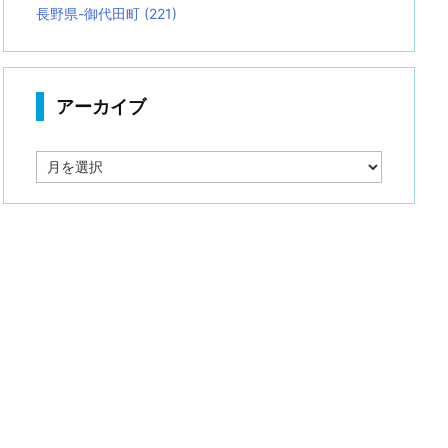
長野県-御代田町
(221)
アーカイブ
ア
ー
カ
イ
ブ