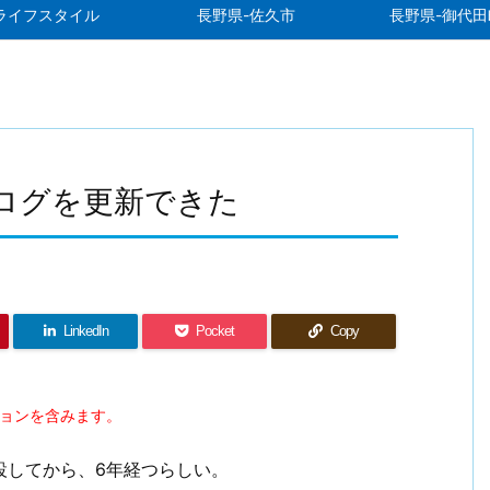
ライフスタイル
長野県-佐久市
長野県-御代田
ログを更新できた
LinkedIn
Pocket
Copy
ションを含みます。
を開設してから、6年経つらしい。