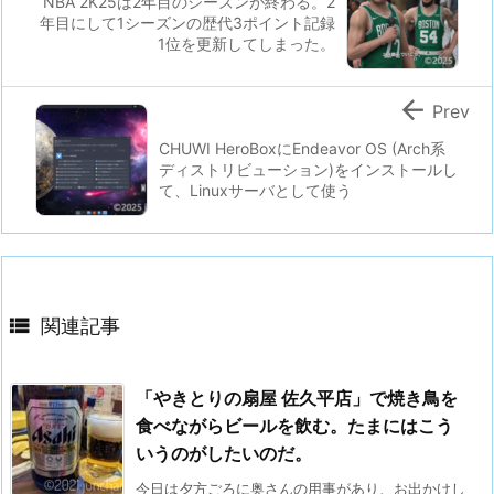
NBA 2K25は2年目のシーズンが終わる。2
年目にして1シーズンの歴代3ポイント記録
1位を更新してしまった。

Prev
CHUWI HeroBoxにEndeavor OS (Arch系
ディストリビューション)をインストールし
て、Linuxサーバとして使う

関連記事
「やきとりの扇屋 佐久平店」で焼き鳥を
食べながらビールを飲む。たまにはこう
いうのがしたいのだ。
今日は夕方ごろに奥さんの用事があり、お出かけし