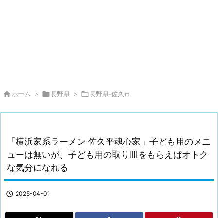

ホーム
>

長野県
>

長野県-佐久市
「横浜家系ラーメン 佐久平魂心家」子ども用のメニ
ューは無いが、子ども用の取り皿をもらえばオトク
な気分になれる

2025-04-01