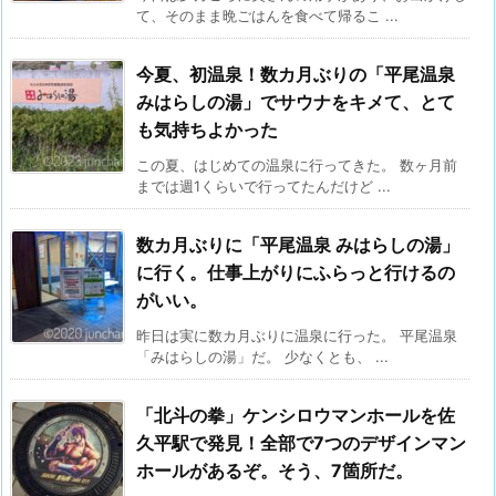
て、そのまま晩ごはんを食べて帰るこ ...
今夏、初温泉！数カ月ぶりの「平尾温泉
みはらしの湯」でサウナをキメて、とて
も気持ちよかった
この夏、はじめての温泉に行ってきた。 数ヶ月前
までは週1くらいで行ってたんだけど ...
数カ月ぶりに「平尾温泉 みはらしの湯」
に行く。仕事上がりにふらっと行けるの
がいい。
昨日は実に数カ月ぶりに温泉に行った。 平尾温泉
「みはらしの湯」だ。 少なくとも、 ...
「北斗の拳」ケンシロウマンホールを佐
久平駅で発見！全部で7つのデザインマン
ホールがあるぞ。そう、7箇所だ。