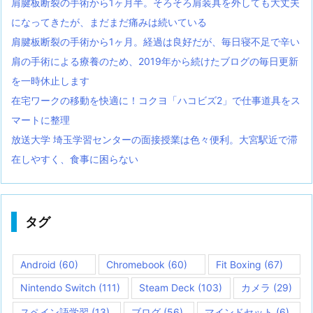
肩腱板断裂の手術から1ヶ月半。そろそろ肩装具を外しても大丈夫
になってきたが、まだまだ痛みは続いている
肩腱板断裂の手術から1ヶ月。経過は良好だが、毎日寝不足で辛い
肩の手術による療養のため、2019年から続けたブログの毎日更新
を一時休止します
在宅ワークの移動を快適に！コクヨ「ハコビズ2」で仕事道具をス
マートに整理
放送大学 埼玉学習センターの面接授業は色々便利。大宮駅近で滞
在しやすく、食事に困らない
タグ
Android
(60)
Chromebook
(60)
Fit Boxing
(67)
Nintendo Switch
(111)
Steam Deck
(103)
カメラ
(29)
スペイン語学習
(13)
ブログ
(56)
マインドセット
(6)