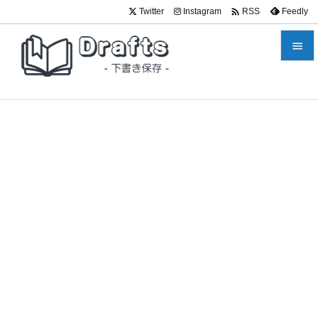

Twitter
Instagram
Feedly
RSS


メニュ

サイド

前へ

次へ

検索