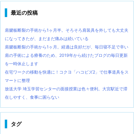
最近の投稿
肩腱板断裂の手術から1ヶ月半。そろそろ肩装具を外しても大丈夫
になってきたが、まだまだ痛みは続いている
肩腱板断裂の手術から1ヶ月。経過は良好だが、毎日寝不足で辛い
肩の手術による療養のため、2019年から続けたブログの毎日更新
を一時休止します
在宅ワークの移動を快適に！コクヨ「ハコビズ2」で仕事道具をス
マートに整理
放送大学 埼玉学習センターの面接授業は色々便利。大宮駅近で滞
在しやすく、食事に困らない
タグ