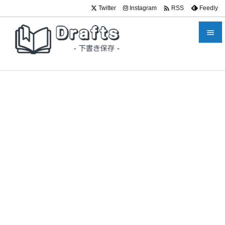

Twitter
Instagram
Feedly
RSS


メニュ

サイド

前へ

次へ

検索