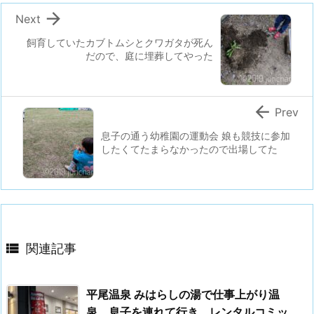

Next
飼育していたカブトムシとクワガタが死ん
だので、庭に埋葬してやった

Prev
息子の通う幼稚園の運動会 娘も競技に参加
したくてたまらなかったので出場してた

関連記事
平尾温泉 みはらしの湯で仕事上がり温
泉。息子を連れて行き、レンタルコミッ