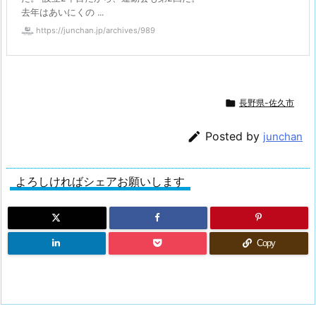
去年はあいにくの ...
https://junchan.jp/archives/989

長野県-佐久市

Posted by
junchan
よろしければシェアお願いします
Copy