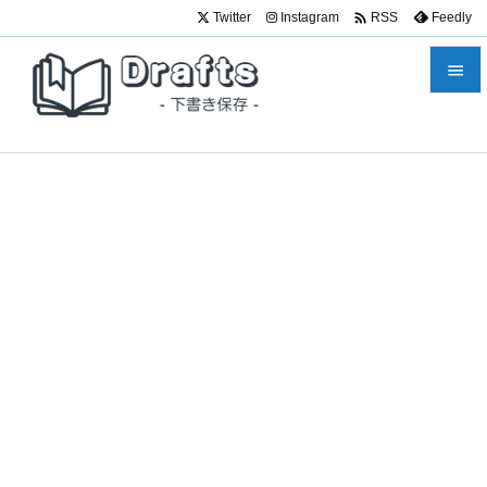

Twitter
Instagram
Feedly
RSS


メニュ

サイド

前へ

次へ

検索