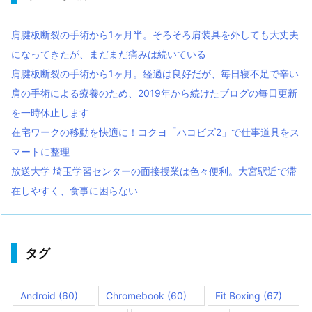
肩腱板断裂の手術から1ヶ月半。そろそろ肩装具を外しても大丈夫
になってきたが、まだまだ痛みは続いている
肩腱板断裂の手術から1ヶ月。経過は良好だが、毎日寝不足で辛い
肩の手術による療養のため、2019年から続けたブログの毎日更新
を一時休止します
在宅ワークの移動を快適に！コクヨ「ハコビズ2」で仕事道具をス
マートに整理
放送大学 埼玉学習センターの面接授業は色々便利。大宮駅近で滞
在しやすく、食事に困らない
タグ
Android
(60)
Chromebook
(60)
Fit Boxing
(67)