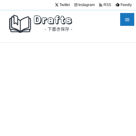

Twitter
Instagram
Feedly
RSS


メニュ

サイド

前へ

次へ

検索