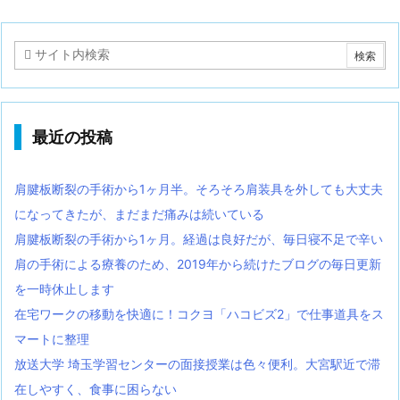
最近の投稿
肩腱板断裂の手術から1ヶ月半。そろそろ肩装具を外しても大丈夫
になってきたが、まだまだ痛みは続いている
肩腱板断裂の手術から1ヶ月。経過は良好だが、毎日寝不足で辛い
肩の手術による療養のため、2019年から続けたブログの毎日更新
を一時休止します
在宅ワークの移動を快適に！コクヨ「ハコビズ2」で仕事道具をス
マートに整理
放送大学 埼玉学習センターの面接授業は色々便利。大宮駅近で滞
在しやすく、食事に困らない