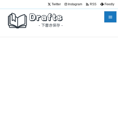

Twitter
Instagram
Feedly
RSS


メニュ

サイド

前へ

次へ

検索