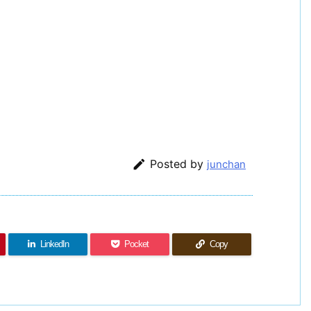

Posted by
junchan
LinkedIn
Pocket
Copy