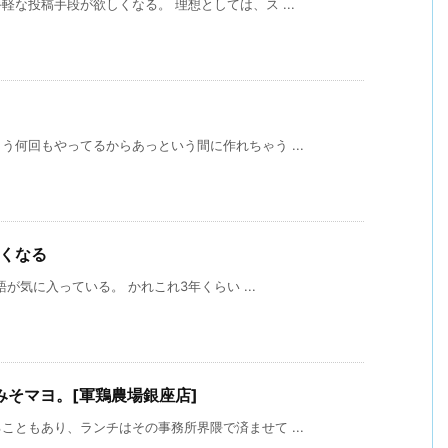
な投稿手段が欲しくなる。 理想としては、ス ...
何回もやってるからあっという間に作れちゃう ...
たくなる
語が気に入っている。 かれこれ3年くらい ...
そマヨ。[軍鶏農場銀座店]
ともあり、ランチはその事務所界隈で済ませて ...