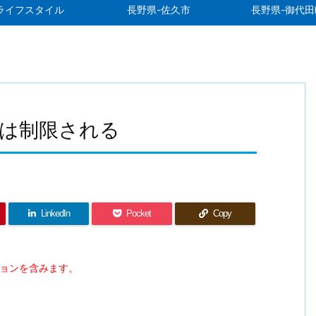
ライフスタイル
長野県-佐久市
長野県-御代田
浴は制限される
LinkedIn
Pocket
Copy
ションを含みます。