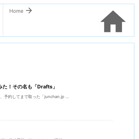


Home
！その名も「Drafts」
してまで取った「junchan.jp ...