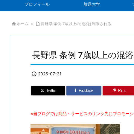
プロフィール
放送大学

ホーム
>

長野県 条例 7歳以上の混浴は制限される
長野県 条例 7歳以上の混

2025-07-31
Twitter
Facebook
Pin it
※当ブログでは商品・サービスのリンク先にプロモー