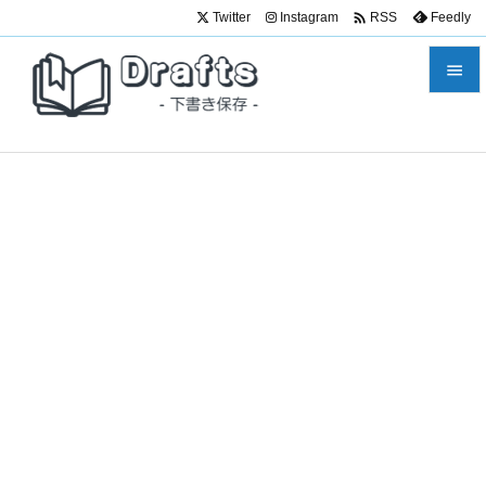

Twitter
Instagram
Feedly
RSS


メニュ

サイド

前へ

次へ

検索