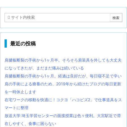
最近の投稿
肩腱板断裂の手術から1ヶ月半。そろそろ肩装具を外しても大丈夫
になってきたが、まだまだ痛みは続いている
肩腱板断裂の手術から1ヶ月。経過は良好だが、毎日寝不足で辛い
肩の手術による療養のため、2019年から続けたブログの毎日更新
を一時休止します
在宅ワークの移動を快適に！コクヨ「ハコビズ2」で仕事道具をス
マートに整理
放送大学 埼玉学習センターの面接授業は色々便利。大宮駅近で滞
在しやすく、食事に困らない