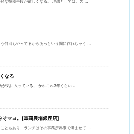
な投稿手段が欲しくなる。 理想としては、ス ...
何回もやってるからあっという間に作れちゃう ...
たくなる
語が気に入っている。 かれこれ3年くらい ...
そマヨ。[軍鶏農場銀座店]
ともあり、ランチはその事務所界隈で済ませて ...