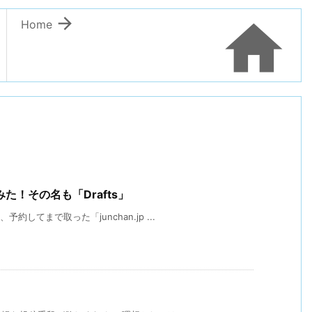


Home
！その名も「Drafts」
してまで取った「junchan.jp ...