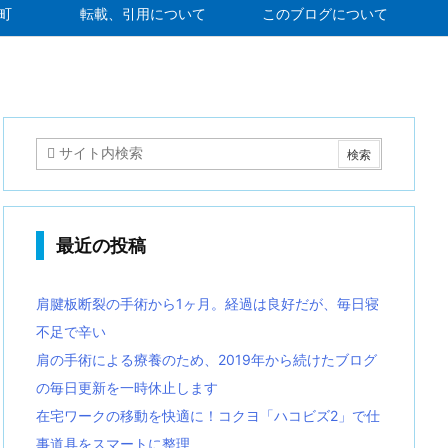
町
転載、引用について
このブログについて
最近の投稿
肩腱板断裂の手術から1ヶ月。経過は良好だが、毎日寝
不足で辛い
肩の手術による療養のため、2019年から続けたブログ
の毎日更新を一時休止します
在宅ワークの移動を快適に！コクヨ「ハコビズ2」で仕
事道具をスマートに整理