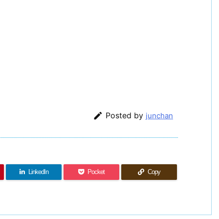

Posted by
junchan
LinkedIn
Pocket
Copy