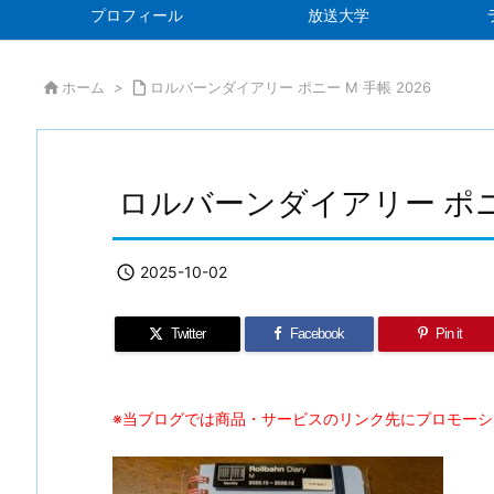
プロフィール
放送大学

ホーム
>

ロルバーンダイアリー ポニー M 手帳 2026
ロルバーンダイアリー ポニー

2025-10-02
Twitter
Facebook
Pin it
※当ブログでは商品・サービスのリンク先にプロモー