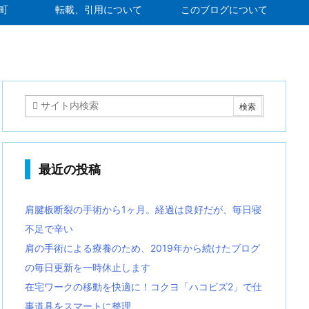
町
転載、引用について
このブログについて
最近の投稿
肩腱板断裂の手術から1ヶ月。経過は良好だが、毎日寝
不足で辛い
肩の手術による療養のため、2019年から続けたブログ
の毎日更新を一時休止します
在宅ワークの移動を快適に！コクヨ「ハコビズ2」で仕
事道具をスマートに整理