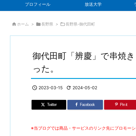
プロフィール
放送大学

ホーム
>

長野県
>

長野県-御代田町
御代田町「辨慶」で串焼き
った。

2023-03-15

2024-05-02
Twitter
Facebook
Pin it
※当ブログでは商品・サービスのリンク先にプロモー