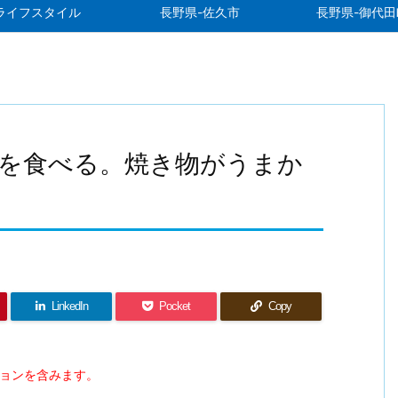
ライフスタイル
長野県-佐久市
長野県-御代田
を食べる。焼き物がうまか
LinkedIn
Pocket
Copy
ションを含みます。