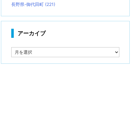
長野県-御代田町
(221)
アーカイブ
ア
ー
カ
イ
ブ