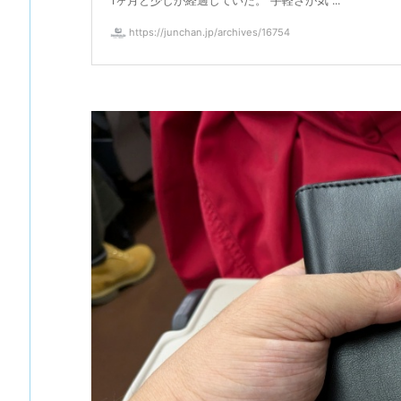
1ヶ月と少しが経過していた。 手軽さが気 ...
https://junchan.jp/archives/16754