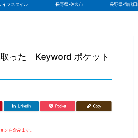
ライフスタイル
長野県-佐久市
長野県-御代田
った「Keyword ポケット
」
LinkedIn
Pocket
Copy
ションを含みます。