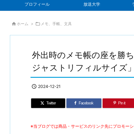
プロフィール
放送大学

ホーム
>

メモ、手帳、文具
外出時のメモ帳の座を勝ち取
ジャストリフィルサイズ

2024-12-21
Twitter
Facebook
Pin it
※当ブログでは商品・サービスのリンク先にプロモー