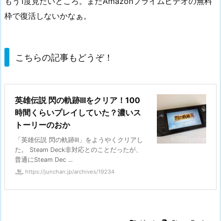
もう1度見たいところ。またAmazonプライムビデオの無料
枠で復活しないかなぁ。
こちらの記事もどうぞ！
英雄伝説 閃の軌跡IIIをクリア！100
時間くらいプレイしていた？濃いス
トーリーのおか
「英雄伝説 閃の軌跡III」をようやくクリアし
た。 Steam Deck非対応とのことだったが、
普通にSteam Dec ...
https://junchan.jp/archives/19234