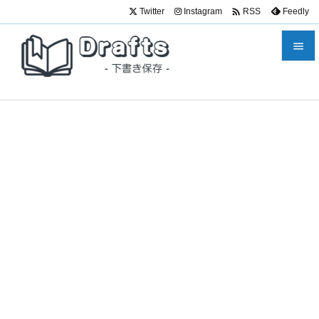

Twitter
Instagram
Feedly
RSS


メニュ

サイド

前へ

次へ

検索