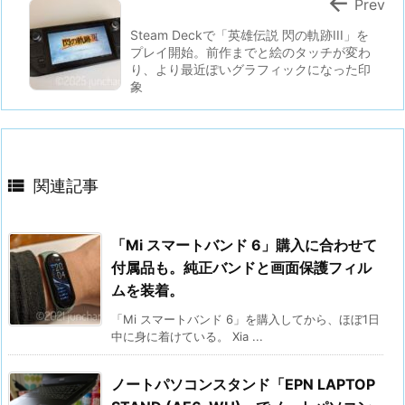

Prev
Steam Deckで「英雄伝説 閃の軌跡III」を
プレイ開始。前作までと絵のタッチが変わ
り、より最近ぽいグラフィックになった印
象

関連記事
「Mi スマートバンド 6」購入に合わせて
付属品も。純正バンドと画面保護フィル
ムを装着。
「Mi スマートバンド 6」を購入してから、ほぼ1日
中に身に着けている。 Xia ...
ノートパソコンスタンド「EPN LAPTOP