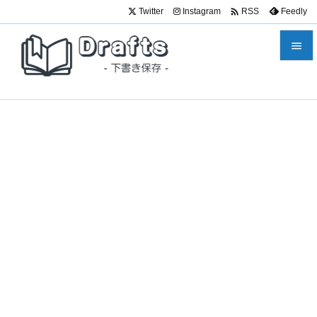

Twitter
Instagram
Feedly
RSS


メニュ

サイド

前へ

次へ

検索