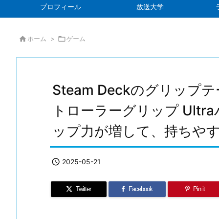
プロフィール
放送大学

ホーム
>

ゲーム
Steam Deckのグリップテ
トローラーグリップ Ult
ップ力が増して、持ちや

2025-05-21
Twitter
Facebook
Pin it