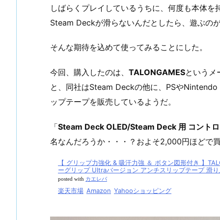
しばらくプレイしているうちに、何度も本体を
Steam Deckが滑らないんだとしたら、遊ぶ
そんな期待を込めて使ってみることにした。
今回、購入したのは、
TALONGAMES
というメ
と、同社はSteam Deckの他に、PSやNinte
ップテープを販売しているようだ。
「
Steam Deck OLED/Steam Deck 用 
名なんだろうか・・・？およそ2,000円ほどで
【 グリップ力強化 & 吸汗力強 ＆ ボタン図形付き 】TALONGA
ーグリップ Ultraバージョン アンチスリップテープ 滑
posted with
カエレバ
楽天市場
Amazon
Yahooショッピング