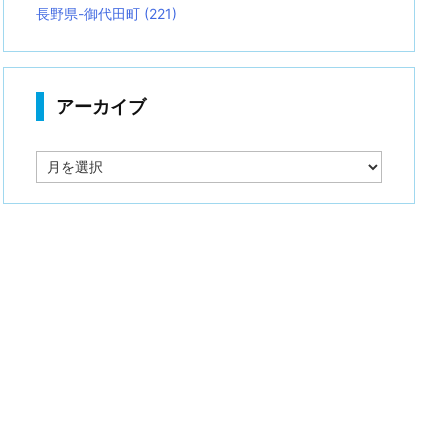
長野県-御代田町
(221)
アーカイブ
ア
ー
カ
イ
ブ