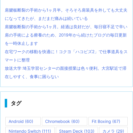
肩腱板断裂の手術から1ヶ月半。そろそろ肩装具を外しても大丈夫
になってきたが、まだまだ痛みは続いている
肩腱板断裂の手術から1ヶ月。経過は良好だが、毎日寝不足で辛い
肩の手術による療養のため、2019年から続けたブログの毎日更新
を一時休止します
在宅ワークの移動を快適に！コクヨ「ハコビズ2」で仕事道具をス
マートに整理
放送大学 埼玉学習センターの面接授業は色々便利。大宮駅近で滞
在しやすく、食事に困らない
タグ
Android
(60)
Chromebook
(60)
Fit Boxing
(67)
Nintendo Switch
(111)
Steam Deck
(103)
カメラ
(29)