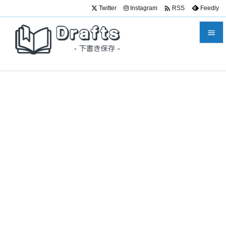

Twitter
Instagram
Feedly
RSS


メニュ

サイド

前へ

次へ

検索