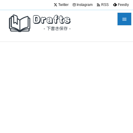

Twitter
Instagram
Feedly
RSS


メニュ

サイド

前へ

次へ

検索