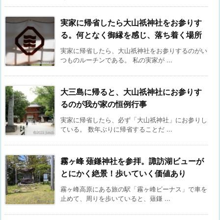
実家に帰省したら大山祇神社をお参りす
る。何となく御縁を感じ、落ち着く場所
実家に帰省したら、大山祇神社をお参りするのがい
つものルーチンである。 私の実家が ...
大三島に帰ると、大山祇神社にお参りす
るのが我が家の恒例行事
実家に帰省したら、必ず「大山祇神社」にお参りし
ている。 数年ぶりに帰省することだ ...
霧ヶ峰 薙鎌神社を参拝。諏訪湖ビューが
とにかく絶景！歩いていく価値あり
霧ヶ峰高原にある旅の駅「霧ヶ峰ビーナス」で車を
止めて、周りを歩いていると、薙鎌 ...