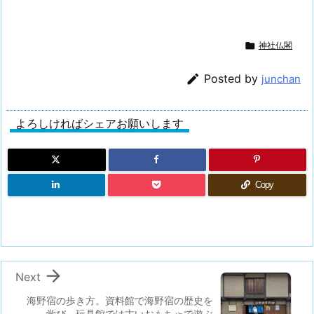

神社仏閣

Posted by
junchan
よろしければシェアお願いします
Copy

Next
海野宿の歩き方。資料館で海野宿の歴史を
学び、玩具館では古いおもちゃで遊ぶ