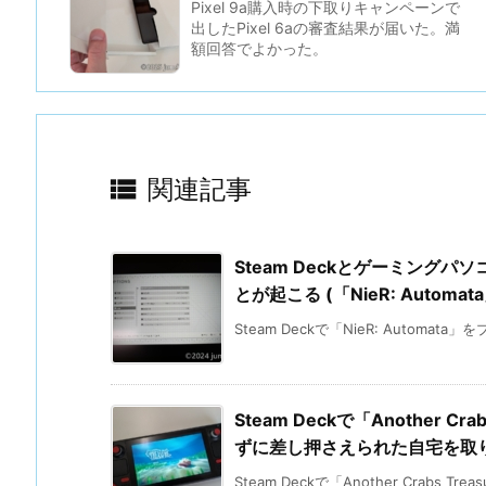
Pixel 9a購入時の下取りキャンペーンで
出したPixel 6aの審査結果が届いた。満
額回答でよかった。

関連記事
Steam Deckとゲーミング
とが起こる (「NieR: Automat
Steam Deckで「NieR: Automata」
Steam Deckで「Another 
ずに差し押さえられた自宅を取
Steam Deckで「Another Crabs Tre