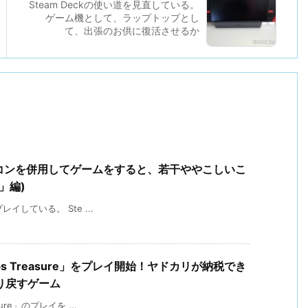
Steam Deckの使い道を見直している。
ゲーム機として、ラップトップとし
て、出張のお供に復活させるか
パソコンを併用してゲームをすると、若干ややこしいこ
a」編)
をプレイしている。 Ste ...
Crabs Treasure」をプレイ開始！ヤドカリが納税でき
り戻すゲーム
asure」のプレイを ...