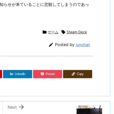
のお知らせが来ていることに悲観してしまうのであっ

ゲーム

Steam Deck

Posted by
junchan
LinkedIn
Pocket
Copy

Next