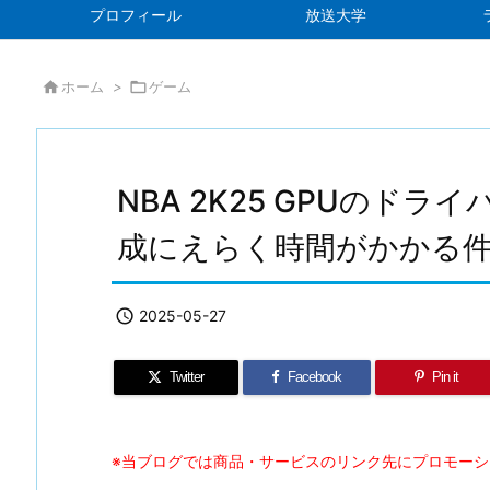
プロフィール
放送大学

ホーム
>

ゲーム
NBA 2K25 GPUのド
成にえらく時間がかかる

2025-05-27
Twitter
Facebook
Pin it
※当ブログでは商品・サービスのリンク先にプロモー