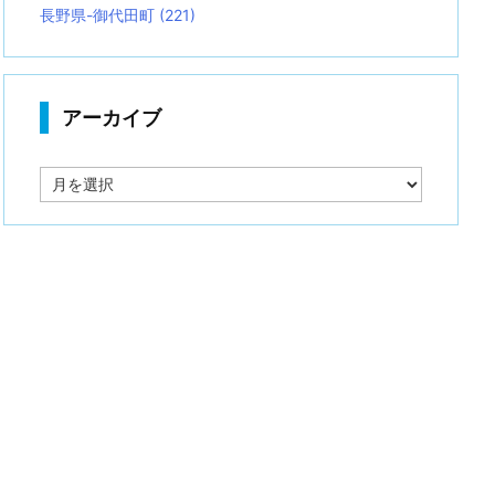
長野県-御代田町
(221)
アーカイブ
ア
ー
カ
イ
ブ