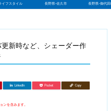
ライフスタイル
長野県-佐久市
長野県-御代田
ライバ更新時など、シェーダー作
件
LinkedIn
Pocket
Copy
ションを含みます。