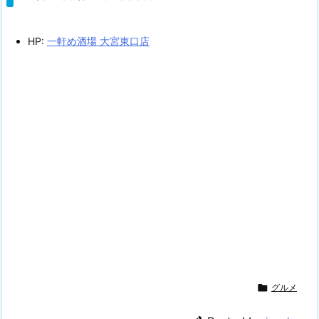
HP:
一軒め酒場 大宮東口店

グルメ