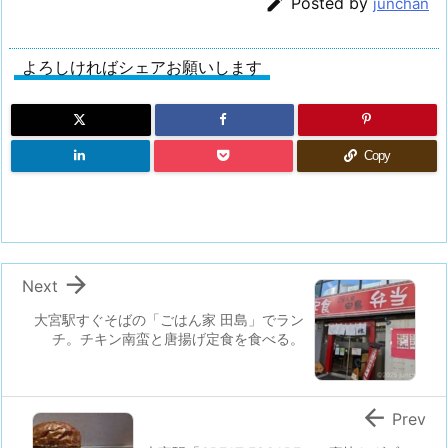

Posted by
junchan
よろしければシェアお願いします
Copy

Next
大宮駅すぐそばの「ごはん家 田島」でラン
チ。チキン南蛮と唐揚げ定食を食べる。

Prev