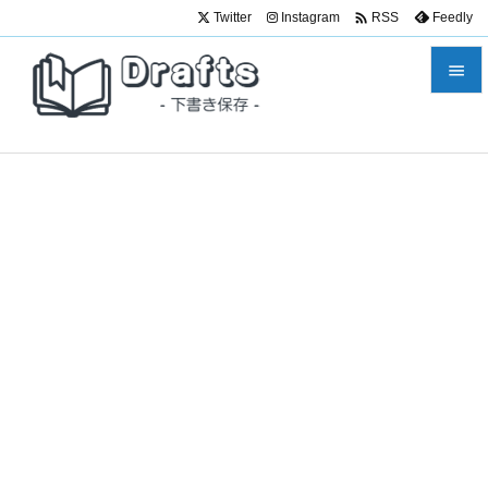

Twitter
Instagram
Feedly
RSS


メニュ

サイド

前へ

次へ

検索