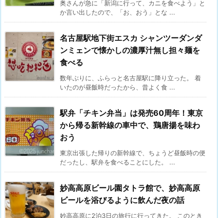
奥さんが急に「新潟に行って、カニを食べよう」と
か言い出したので、「お、おう」とな ...
名古屋駅地下街エスカ シャンツーダンダ
ンミェンで懐かしの濃厚汁無し担々麺を
食べる
数年ぶりに、ふらっと名古屋駅に降り立った。 着
いたのが昼飯時だったから、昔よく食 ...
駅弁「チキン弁当」は発売60周年！東京
から帰る新幹線の車中で、鶏唐揚を味わ
おう
東京出張した帰りの新幹線で、ちょうど昼飯時の便
だったし、駅弁を食べることにした。 ...
妙高高原ビール園タトラ館で、妙高高原
ビールを浴びるように飲んだ夜の話
妙高高原に2泊3日の旅行に行ってきた。 このとき