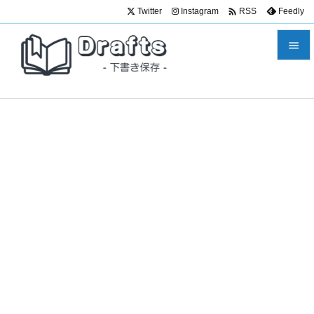

Twitter
Instagram
Feedly
RSS


メニュ

サイド

前へ

次へ

検索