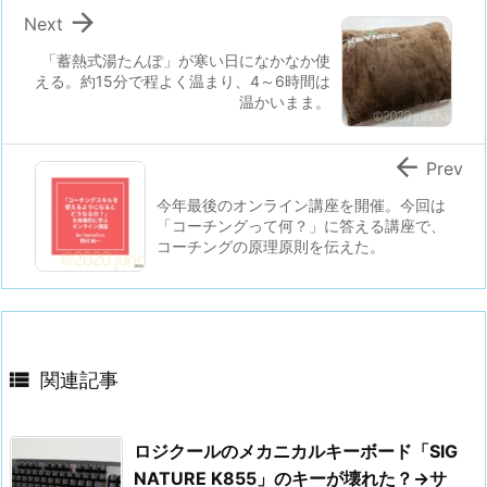

Next
「蓄熱式湯たんぽ」が寒い日になかなか使
える。約15分で程よく温まり、4～6時間は
温かいまま。

Prev
今年最後のオンライン講座を開催。今回は
「コーチングって何？」に答える講座で、
コーチングの原理原則を伝えた。

関連記事
ロジクールのメカニカルキーボード「SIG
NATURE K855」のキーが壊れた？→サ