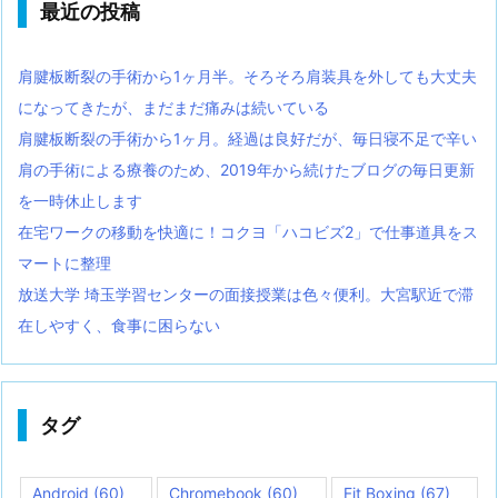
最近の投稿
肩腱板断裂の手術から1ヶ月半。そろそろ肩装具を外しても大丈夫
になってきたが、まだまだ痛みは続いている
肩腱板断裂の手術から1ヶ月。経過は良好だが、毎日寝不足で辛い
肩の手術による療養のため、2019年から続けたブログの毎日更新
を一時休止します
在宅ワークの移動を快適に！コクヨ「ハコビズ2」で仕事道具をス
マートに整理
放送大学 埼玉学習センターの面接授業は色々便利。大宮駅近で滞
在しやすく、食事に困らない
タグ
Android
(60)
Chromebook
(60)
Fit Boxing
(67)