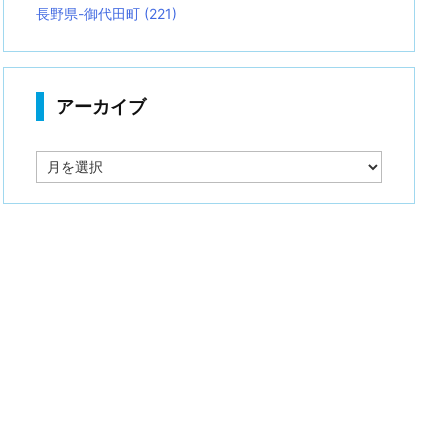
長野県-御代田町
(221)
アーカイブ
ア
ー
カ
イ
ブ