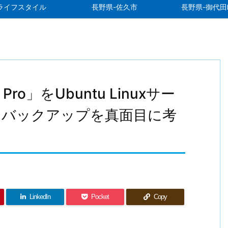
ライフスタイル
長野県-佐久市
長野県-御代田
2 Pro」をUbuntu Linuxサー
ろバックアップを真面目に考
LinkedIn
Pocket
Copy