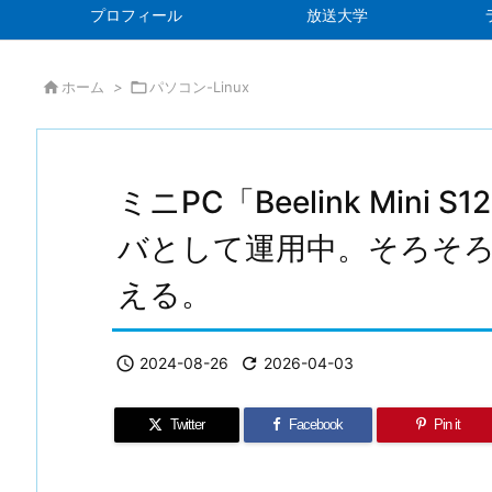
プロフィール
放送大学

ホーム
>

パソコン-Linux
ミニPC「Beelink Mini S1
バとして運用中。そろそ
える。

2024-08-26

2026-04-03
Twitter
Facebook
Pin it