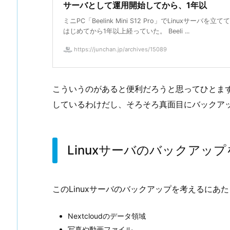
サーバとして運用開始してから、1年以
ミニPC「Beelink Mini S12 Pro」でLinuxサーバを立
はじめてから1年以上経っていた。 Beeli ...
https://junchan.jp/archives/15089
こういうのがあると便利だろうと思ってひとま
しているわけだし、そろそろ真面目にバックア
Linuxサーバのバックアッ
このLinuxサーバのバックアップを考えるに
Nextcloudのデータ領域
写真や動画ファイル