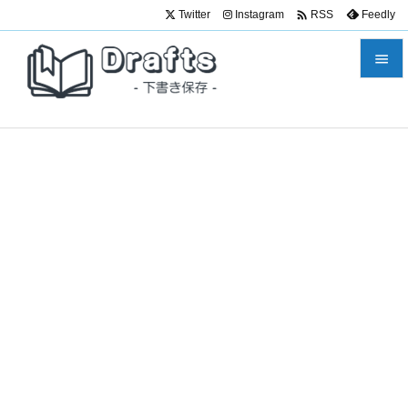

Twitter
Instagram
Feedly
RSS


メニュ

サイド

前へ

次へ

検索