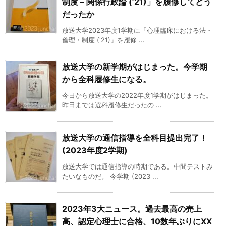
制度 – 関係行政論 (’21)」を履修してどう
だったか
放送大学2023年度1学期に「心理臨床における法・
倫理・制度 ('21)」を履修 ...
放送大学の新学期がはじまった。今学期
から全科履修生になる。
今日から放送大学の2022年度1学期がはじまった。
昨日までは選科履修生だったの ...
放送大学の通信指導を全科目提出完了！
(2023年度2学期)
放送大学では通信指導の時期である。中間テストみ
たいなものだ。 今学期 (2023 ...
2023年3大ニュース。過去最高の売上
高、認定心理士に合格、10数年ぶりにXX