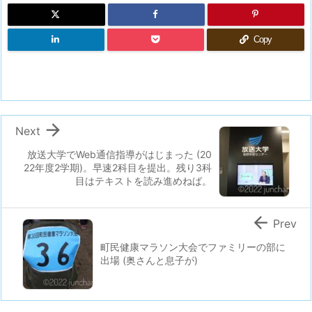
Copy

Next
放送大学でWeb通信指導がはじまった (20
22年度2学期)。早速2科目を提出。残り3科
目はテキストを読み進めねば。

Prev
町民健康マラソン大会でファミリーの部に
出場 (奥さんと息子が)