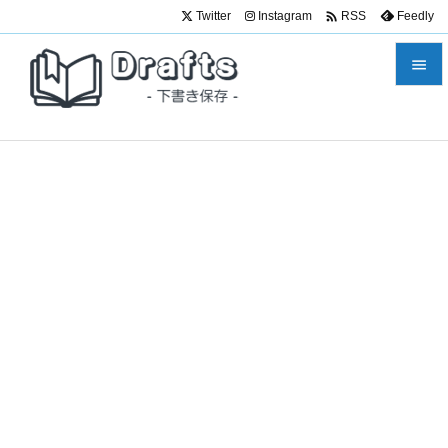

Twitter
Instagram
Feedly
RSS


メニュ

サイド

前へ

次へ

検索