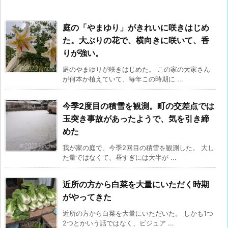
庭の「やまゆり」がきれいに咲きはじめ
た。大ぶりの花で、横向きに咲いて、香
りが強い。
庭のやまゆりが咲きはじめた。 この家の大家さん
が何本か植えていて、毎年この時期に ...
今季2度目の積雪を観測。町の交差点では
玉突き事故があったようで、気を引き締
めた
我が家の庭で、今季2回目の積雪を観測した。 大し
た量ではなくて、昼すぎには大半が ...
近所の方から白菜を大量にいただく時期
がやってきた
近所の方から白菜を大量にいただいた。 しかも1つ
2つとかいう話ではなく、ビジュア ...