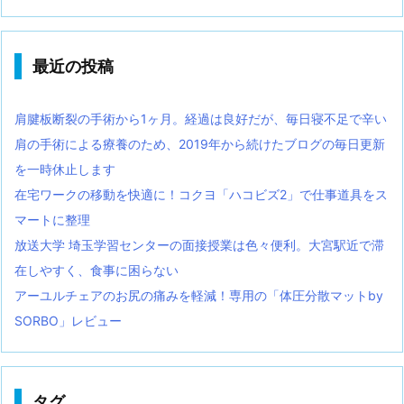
最近の投稿
肩腱板断裂の手術から1ヶ月。経過は良好だが、毎日寝不足で辛い
肩の手術による療養のため、2019年から続けたブログの毎日更新
を一時休止します
在宅ワークの移動を快適に！コクヨ「ハコビズ2」で仕事道具をス
マートに整理
放送大学 埼玉学習センターの面接授業は色々便利。大宮駅近で滞
在しやすく、食事に困らない
アーユルチェアのお尻の痛みを軽減！専用の「体圧分散マットby
SORBO」レビュー
タグ