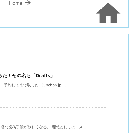


Home
！その名も「Drafts」
してまで取った「junchan.jp ...
な投稿手段が欲しくなる。 理想としては、ス ...