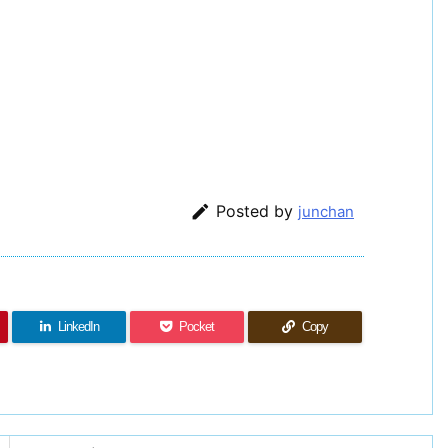

Posted by
junchan
LinkedIn
Pocket
Copy