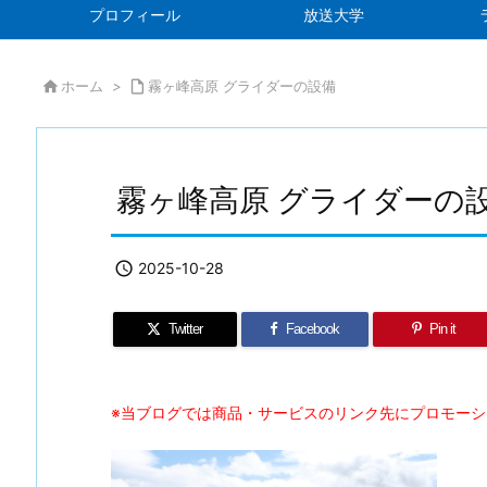
プロフィール
放送大学

ホーム
>

霧ヶ峰高原 グライダーの設備
霧ヶ峰高原 グライダーの

2025-10-28
Twitter
Facebook
Pin it
※当ブログでは商品・サービスのリンク先にプロモー