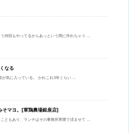
何回もやってるからあっという間に作れちゃう ...
たくなる
語が気に入っている。 かれこれ3年くらい ...
そマヨ。[軍鶏農場銀座店]
ともあり、ランチはその事務所界隈で済ませて ...