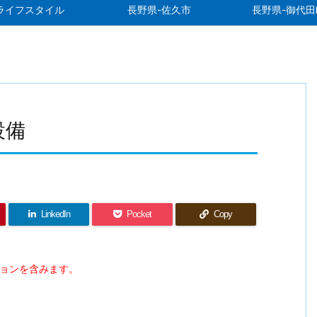
ライフスタイル
長野県-佐久市
長野県-御代田
設備
LinkedIn
Pocket
Copy
ションを含みます。