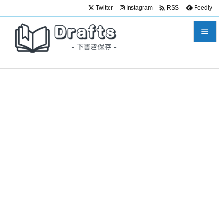

Twitter
Instagram
Feedly
RSS


メニュ

サイド

前へ

次へ

検索