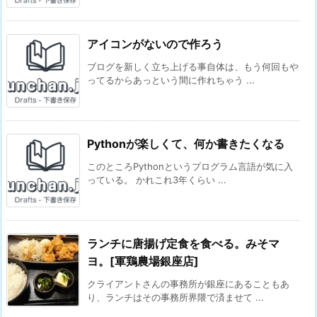
アイコンがないので作ろう
ブログを新しく立ち上げる事自体は、もう何回もや
ってるからあっという間に作れちゃう ...
Pythonが楽しくて、何か書きたくなる
このところPythonというプログラム言語が気に入
っている。 かれこれ3年くらい ...
ランチに唐揚げ定食を食べる。みそマ
ヨ。[軍鶏農場銀座店]
クライアントさんの事務所が銀座にあることもあ
り、ランチはその事務所界隈で済ませて ...