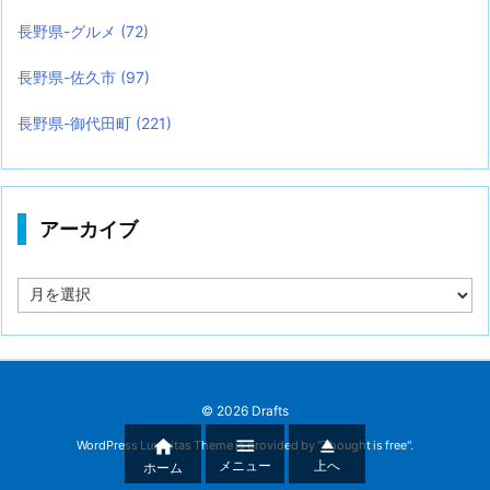
長野県-グルメ
(72)
長野県-佐久市
(97)
長野県-御代田町
(221)
アーカイブ
ア
ー
カ
イ
ブ
©
2026
Drafts



WordPress Luxeritas Theme is provided by "
Thought is free
".
メニュー
上へ
ホーム