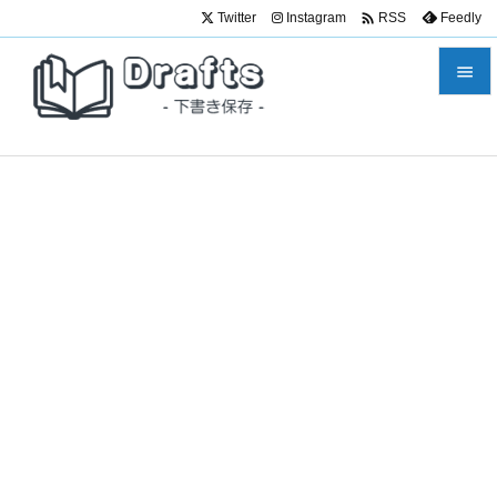

Twitter
Instagram
Feedly
RSS


メニュ

サイド

前へ

次へ

検索