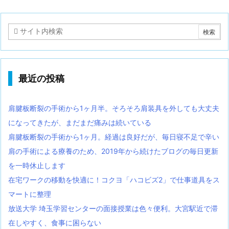
最近の投稿
肩腱板断裂の手術から1ヶ月半。そろそろ肩装具を外しても大丈夫
になってきたが、まだまだ痛みは続いている
肩腱板断裂の手術から1ヶ月。経過は良好だが、毎日寝不足で辛い
肩の手術による療養のため、2019年から続けたブログの毎日更新
を一時休止します
在宅ワークの移動を快適に！コクヨ「ハコビズ2」で仕事道具をス
マートに整理
放送大学 埼玉学習センターの面接授業は色々便利。大宮駅近で滞
在しやすく、食事に困らない