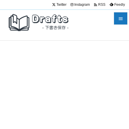

Twitter
Instagram
Feedly
RSS


メニュ

サイド

前へ

次へ

検索