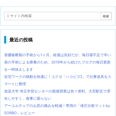
最近の投稿
肩腱板断裂の手術から1ヶ月。経過は良好だが、毎日寝不足で辛い
肩の手術による療養のため、2019年から続けたブログの毎日更新
を一時休止します
在宅ワークの移動を快適に！コクヨ「ハコビズ2」で仕事道具をス
マートに整理
放送大学 埼玉学習センターの面接授業は色々便利。大宮駅近で滞
在しやすく、食事に困らない
アーユルチェアのお尻の痛みを軽減！専用の「体圧分散マットby
SORBO」レビュー