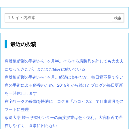
最近の投稿
肩腱板断裂の手術から1ヶ月半。そろそろ肩装具を外しても大丈夫
になってきたが、まだまだ痛みは続いている
肩腱板断裂の手術から1ヶ月。経過は良好だが、毎日寝不足で辛い
肩の手術による療養のため、2019年から続けたブログの毎日更新
を一時休止します
在宅ワークの移動を快適に！コクヨ「ハコビズ2」で仕事道具をス
マートに整理
放送大学 埼玉学習センターの面接授業は色々便利。大宮駅近で滞
在しやすく、食事に困らない