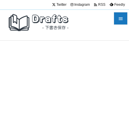

Twitter
Instagram
Feedly
RSS


メニュ

サイド

前へ

次へ

検索