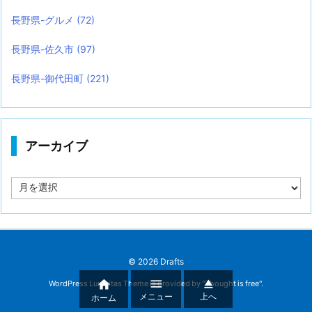
長野県-グルメ
(72)
長野県-佐久市
(97)
長野県-御代田町
(221)
アーカイブ
ア
ー
カ
イ
ブ
©
2026
Drafts



WordPress Luxeritas Theme is provided by "
Thought is free
".
メニュー
上へ
ホーム