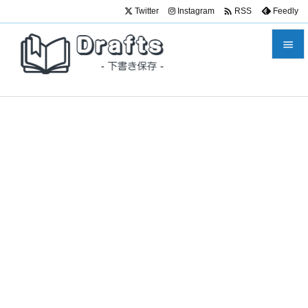

Twitter
Instagram
Feedly
RSS


メニュ

サイド

前へ

次へ

検索