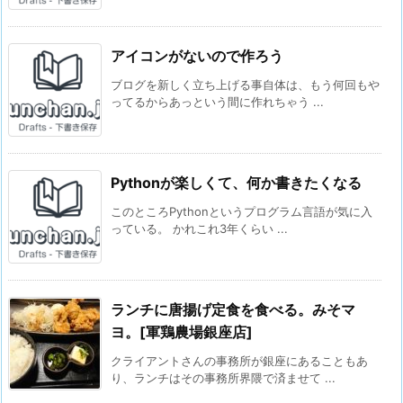
アイコンがないので作ろう
ブログを新しく立ち上げる事自体は、もう何回もや
ってるからあっという間に作れちゃう ...
Pythonが楽しくて、何か書きたくなる
このところPythonというプログラム言語が気に入
っている。 かれこれ3年くらい ...
ランチに唐揚げ定食を食べる。みそマ
ヨ。[軍鶏農場銀座店]
クライアントさんの事務所が銀座にあることもあ
り、ランチはその事務所界隈で済ませて ...