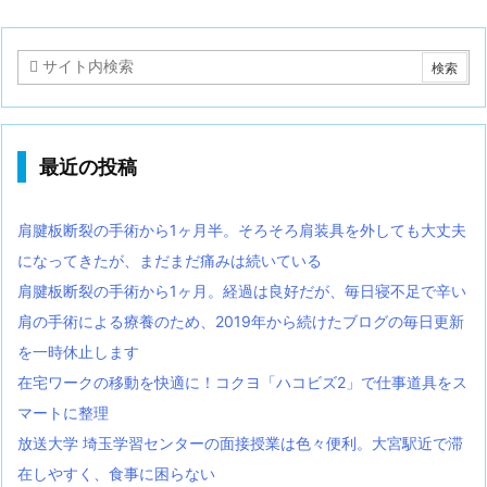
最近の投稿
肩腱板断裂の手術から1ヶ月半。そろそろ肩装具を外しても大丈夫
になってきたが、まだまだ痛みは続いている
肩腱板断裂の手術から1ヶ月。経過は良好だが、毎日寝不足で辛い
肩の手術による療養のため、2019年から続けたブログの毎日更新
を一時休止します
在宅ワークの移動を快適に！コクヨ「ハコビズ2」で仕事道具をス
マートに整理
放送大学 埼玉学習センターの面接授業は色々便利。大宮駅近で滞
在しやすく、食事に困らない