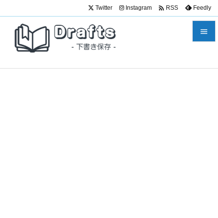

Twitter
Instagram
Feedly
RSS


メニュ

サイド

前へ

次へ

検索