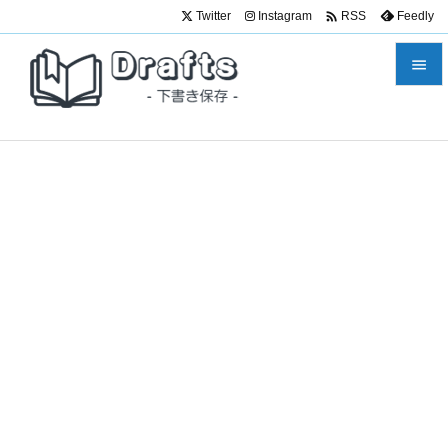

Twitter
Instagram
Feedly
RSS


メニュ

サイド

前へ

次へ

検索