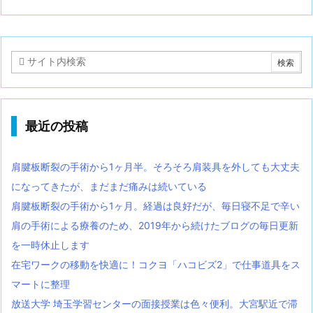
最近の投稿
肩腱板断裂の手術から1ヶ月半。そろそろ肩装具を外しても大丈夫
になってきたが、まだまだ痛みは続いている
肩腱板断裂の手術から1ヶ月。経過は良好だが、毎日寝不足で辛い
肩の手術による療養のため、2019年から続けたブログの毎日更新
を一時休止します
在宅ワークの移動を快適に！コクヨ「ハコビズ2」で仕事道具をス
マートに整理
放送大学 埼玉学習センターの面接授業は色々便利。大宮駅近で滞