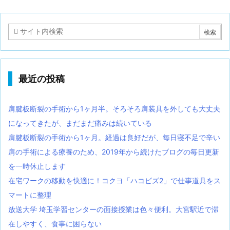
最近の投稿
肩腱板断裂の手術から1ヶ月半。そろそろ肩装具を外しても大丈夫
になってきたが、まだまだ痛みは続いている
肩腱板断裂の手術から1ヶ月。経過は良好だが、毎日寝不足で辛い
肩の手術による療養のため、2019年から続けたブログの毎日更新
を一時休止します
在宅ワークの移動を快適に！コクヨ「ハコビズ2」で仕事道具をス
マートに整理
放送大学 埼玉学習センターの面接授業は色々便利。大宮駅近で滞
在しやすく、食事に困らない