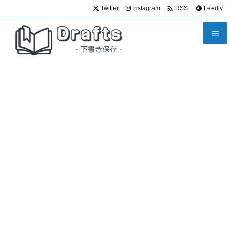

Twitter
Instagram
Feedly
RSS


メニュ

サイド

前へ

次へ

検索