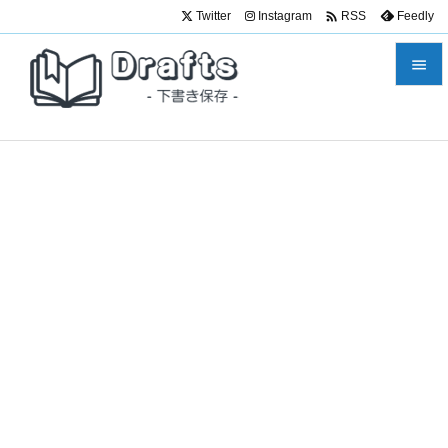

Twitter
Instagram
Feedly
RSS


メニュ

サイド

前へ

次へ

検索