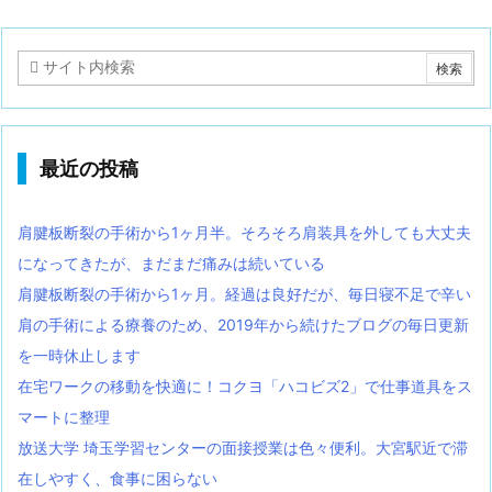
最近の投稿
肩腱板断裂の手術から1ヶ月半。そろそろ肩装具を外しても大丈夫
になってきたが、まだまだ痛みは続いている
肩腱板断裂の手術から1ヶ月。経過は良好だが、毎日寝不足で辛い
肩の手術による療養のため、2019年から続けたブログの毎日更新
を一時休止します
在宅ワークの移動を快適に！コクヨ「ハコビズ2」で仕事道具をス
マートに整理
放送大学 埼玉学習センターの面接授業は色々便利。大宮駅近で滞
在しやすく、食事に困らない