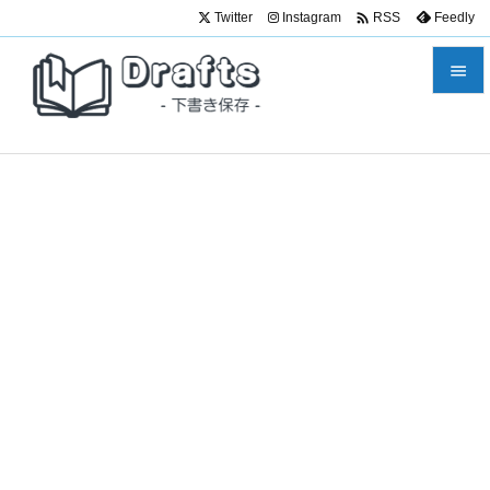

Twitter
Instagram
Feedly
RSS


メニュ

サイド

前へ

次へ

検索