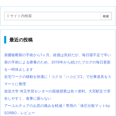
最近の投稿
肩腱板断裂の手術から1ヶ月。経過は良好だが、毎日寝不足で辛い
肩の手術による療養のため、2019年から続けたブログの毎日更新
を一時休止します
在宅ワークの移動を快適に！コクヨ「ハコビズ2」で仕事道具をス
マートに整理
放送大学 埼玉学習センターの面接授業は色々便利。大宮駅近で滞
在しやすく、食事に困らない
アーユルチェアのお尻の痛みを軽減！専用の「体圧分散マットby
SORBO」レビュー