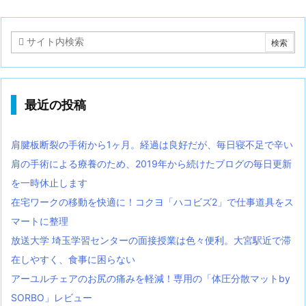
最近の投稿
肩腱板断裂の手術から1ヶ月。経過は良好だが、毎日寝不足で辛い
肩の手術による療養のため、2019年から続けたブログの毎日更新
を一時休止します
在宅ワークの移動を快適に！コクヨ「ハコビズ2」で仕事道具をス
マートに整理
放送大学 埼玉学習センターの面接授業は色々便利。大宮駅近で滞
在しやすく、食事に困らない
アーユルチェアのお尻の痛みを軽減！専用の「体圧分散マットby
SORBO」レビュー