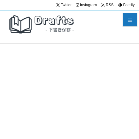

Twitter
Instagram
Feedly
RSS


メニュ

サイド

前へ

次へ

検索