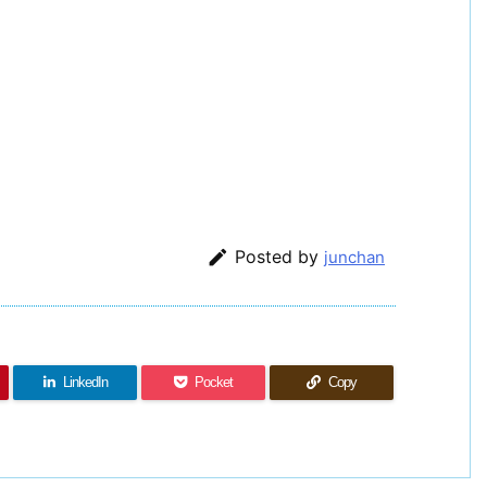

Posted by
junchan
LinkedIn
Pocket
Copy