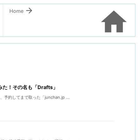


Home
！その名も「Drafts」
してまで取った「junchan.jp ...