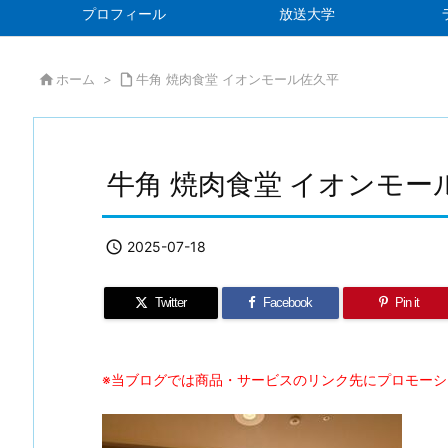
プロフィール
放送大学

ホーム
>

牛角 焼肉食堂 イオンモール佐久平
牛角 焼肉食堂 イオンモー

2025-07-18
Twitter
Facebook
Pin it
※当ブログでは商品・サービスのリンク先にプロモー