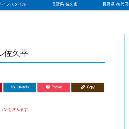
ライフスタイル
長野県-佐久市
長野県-御代田
ル佐久平
LinkedIn
Pocket
Copy
ションを含みます。