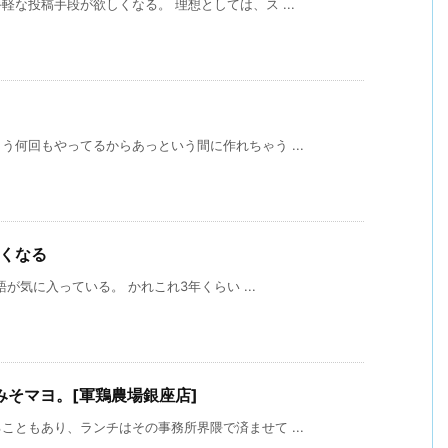
な投稿手段が欲しくなる。 理想としては、ス ...
何回もやってるからあっという間に作れちゃう ...
たくなる
語が気に入っている。 かれこれ3年くらい ...
そマヨ。[軍鶏農場銀座店]
ともあり、ランチはその事務所界隈で済ませて ...