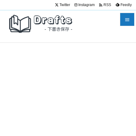

Twitter
Instagram
Feedly
RSS


メニュ

サイド

前へ

次へ

検索