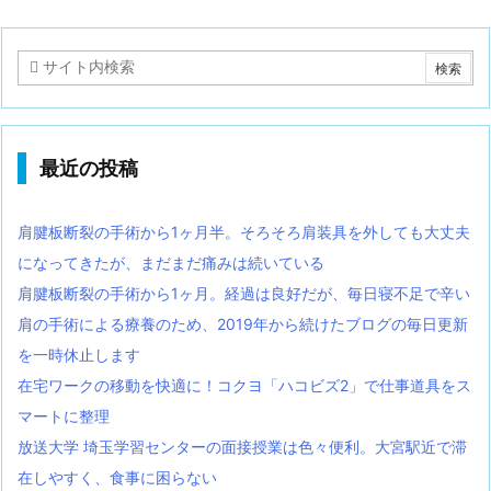
最近の投稿
肩腱板断裂の手術から1ヶ月半。そろそろ肩装具を外しても大丈夫
になってきたが、まだまだ痛みは続いている
肩腱板断裂の手術から1ヶ月。経過は良好だが、毎日寝不足で辛い
肩の手術による療養のため、2019年から続けたブログの毎日更新
を一時休止します
在宅ワークの移動を快適に！コクヨ「ハコビズ2」で仕事道具をス
マートに整理
放送大学 埼玉学習センターの面接授業は色々便利。大宮駅近で滞
在しやすく、食事に困らない