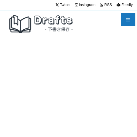

Twitter
Instagram
Feedly
RSS


メニュ

サイド

前へ

次へ

検索