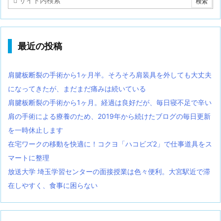
最近の投稿
肩腱板断裂の手術から1ヶ月半。そろそろ肩装具を外しても大丈夫
になってきたが、まだまだ痛みは続いている
肩腱板断裂の手術から1ヶ月。経過は良好だが、毎日寝不足で辛い
肩の手術による療養のため、2019年から続けたブログの毎日更新
を一時休止します
在宅ワークの移動を快適に！コクヨ「ハコビズ2」で仕事道具をス
マートに整理
放送大学 埼玉学習センターの面接授業は色々便利。大宮駅近で滞
在しやすく、食事に困らない