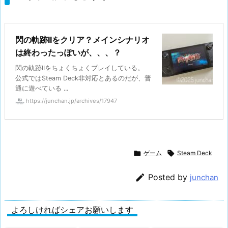
閃の軌跡IIをクリア？メインシナリオ
は終わったっぽいが、、、？
閃の軌跡IIをちょくちょくプレイしている。
公式ではSteam Deck非対応とあるのだが、普
通に遊べている ...
https://junchan.jp/archives/17947

ゲーム

Steam Deck

Posted by
junchan
よろしければシェアお願いします