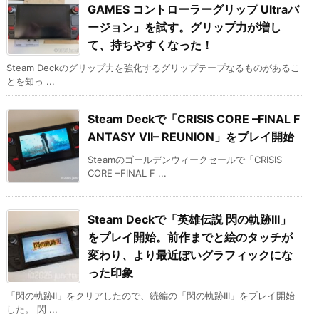
GAMES コントローラーグリップ Ultraバ
ージョン」を試す。グリップ力が増し
て、持ちやすくなった！
Steam Deckのグリップ力を強化するグリップテープなるものがあるこ
とを知っ ...
Steam Deckで「CRISIS CORE –FINAL F
ANTASY VII– REUNION」をプレイ開始
Steamのゴールデンウィークセールで「CRISIS
CORE –FINAL F ...
Steam Deckで「英雄伝説 閃の軌跡III」
をプレイ開始。前作までと絵のタッチが
変わり、より最近ぽいグラフィックにな
った印象
「閃の軌跡II」をクリアしたので、続編の「閃の軌跡III」をプレイ開始
した。 閃 ...