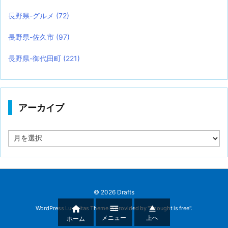
長野県-グルメ
(72)
長野県-佐久市
(97)
長野県-御代田町
(221)
アーカイブ
ア
ー
カ
イ
ブ
©
2026
Drafts



WordPress Luxeritas Theme is provided by "
Thought is free
".
メニュー
上へ
ホーム