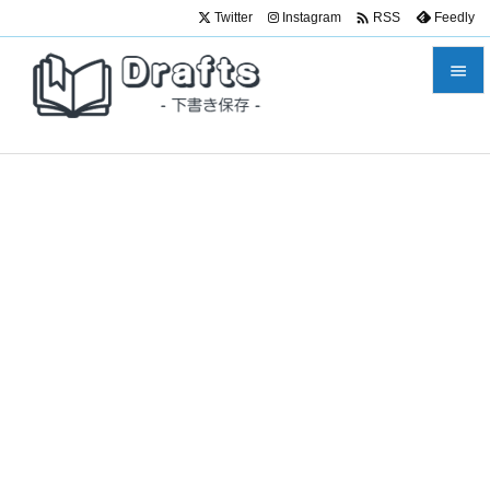

Twitter
Instagram
Feedly
RSS


メニュ

サイド

前へ

次へ

検索