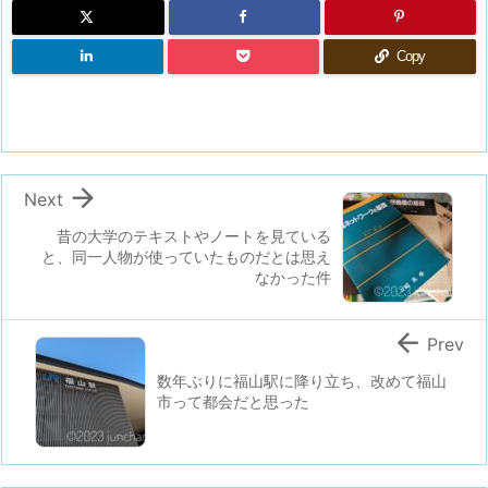
Copy

Next
昔の大学のテキストやノートを見ている
と、同一人物が使っていたものだとは思え
なかった件

Prev
数年ぶりに福山駅に降り立ち、改めて福山
市って都会だと思った