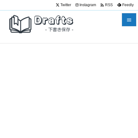

Twitter
Instagram
Feedly
RSS


メニュ

サイド

前へ

次へ

検索