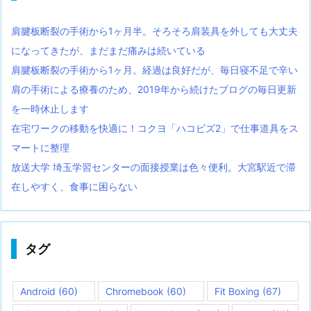
肩腱板断裂の手術から1ヶ月半。そろそろ肩装具を外しても大丈夫
になってきたが、まだまだ痛みは続いている
肩腱板断裂の手術から1ヶ月。経過は良好だが、毎日寝不足で辛い
肩の手術による療養のため、2019年から続けたブログの毎日更新
を一時休止します
在宅ワークの移動を快適に！コクヨ「ハコビズ2」で仕事道具をス
マートに整理
放送大学 埼玉学習センターの面接授業は色々便利。大宮駅近で滞
在しやすく、食事に困らない
タグ
Android
(60)
Chromebook
(60)
Fit Boxing
(67)