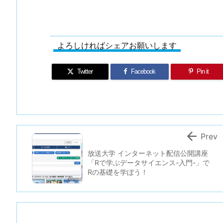
よろしければシェアお願いします
Twitter
Facebook
Pin it

Prev
放送大学 インターネット配信公開講座
「Rで学ぶデータサイエンス-入門-」で
Rの基礎を学ぼう！