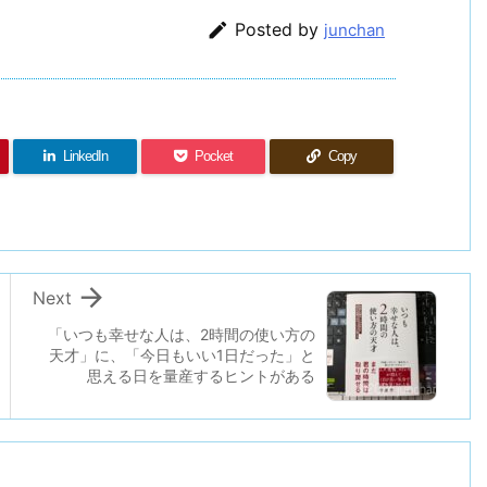

Posted by
junchan
LinkedIn
Pocket
Copy

Next
「いつも幸せな人は、2時間の使い方の
天才」に、「今日もいい1日だった」と
思える日を量産するヒントがある