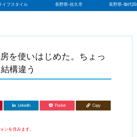
ライフスタイル
長野県-佐久市
長野県-御代田
暖房を使いはじめた。ちょっ
は結構違う
LinkedIn
Pocket
Copy
ションを含みます。