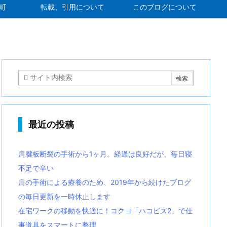
町
転載、引用について
このブログについて
最近の投稿
肩腱板断裂の手術から1ヶ月。経過は良好だが、毎日寝
不足で辛い
肩の手術による療養のため、2019年から続けたブログ
の毎日更新を一時休止します
在宅ワークの移動を快適に！コクヨ「ハコビズ2」で仕
事道具をスマートに整理