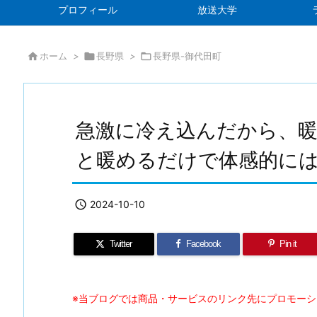
プロフィール
放送大学

ホーム
>

長野県
>

長野県-御代田町
急激に冷え込んだから、
と暖めるだけで体感的に

2024-10-10
Twitter
Facebook
Pin it
※当ブログでは商品・サービスのリンク先にプロモー