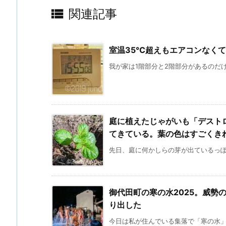

関連記事
室温35℃超えもエアコンなく
我が家は1階部分と2階部分があるのだけ
庭に植えたじゃがいも「デストロ
てきている。葉の色はすごくき
先日、庭に何かしらの芽が出ているっぽい
御代田町の寒の水2025。威勢
り出した
今日は私が住んでいる集落で「寒の水」とい