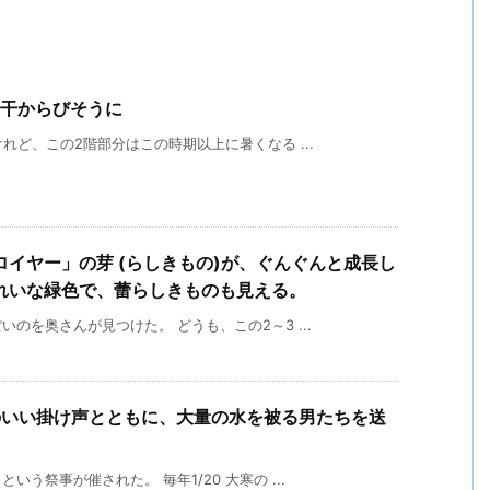
て干からびそうに
れど、この2階部分はこの時期以上に暑くなる ...
イヤー」の芽 (らしきもの)が、ぐんぐんと成長し
れいな緑色で、蕾らしきものも見える。
のを奥さんが見つけた。 どうも、この2～3 ...
のいい掛け声とともに、大量の水を被る男たちを送
う祭事が催された。 毎年1/20 大寒の ...