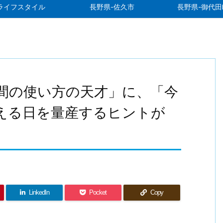
ライフスタイル
長野県-佐久市
長野県-御代田
間の使い方の天才」に、「今
える日を量産するヒントが
LinkedIn
Pocket
Copy