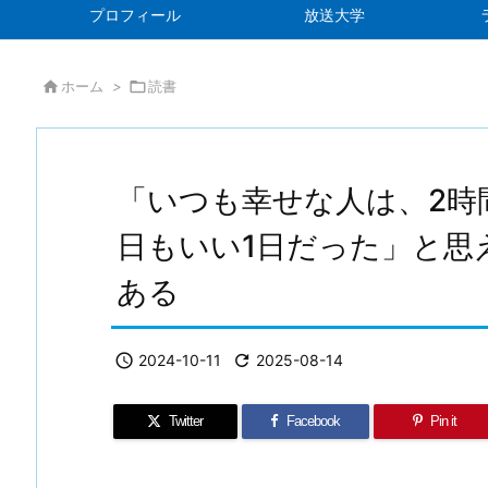
プロフィール
放送大学

ホーム
>

読書
「いつも幸せな人は、2時
日もいい1日だった」と思
ある

2024-10-11

2025-08-14
Twitter
Facebook
Pin it