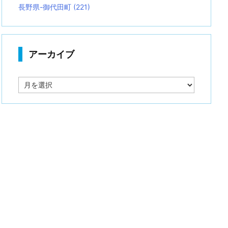
長野県-御代田町
(221)
アーカイブ
ア
ー
カ
イ
ブ