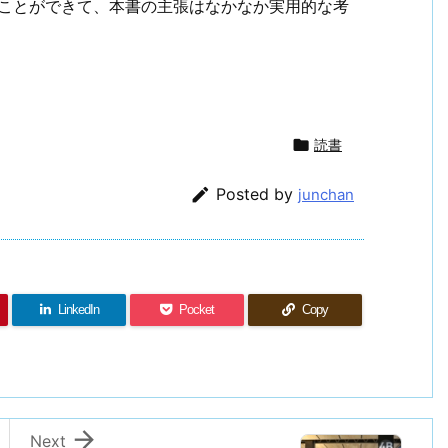
すことができて、本書の主張はなかなか実用的な考

読書

Posted by
junchan
LinkedIn
Pocket
Copy

Next