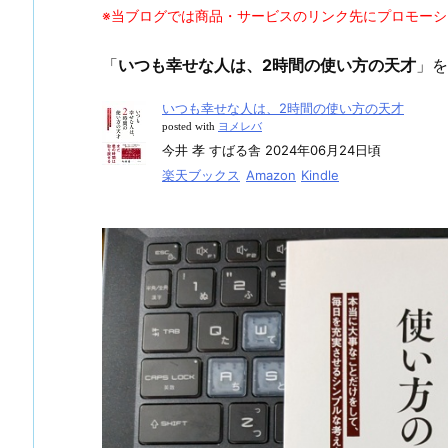
※当ブログでは商品・サービスのリンク先にプロモー
「
いつも幸せな人は、2時間の使い方の天才
」を
いつも幸せな人は、2時間の使い方の天才
posted with
ヨメレバ
今井 孝 すばる舎 2024年06月24日頃
楽天ブックス
Amazon
Kindle