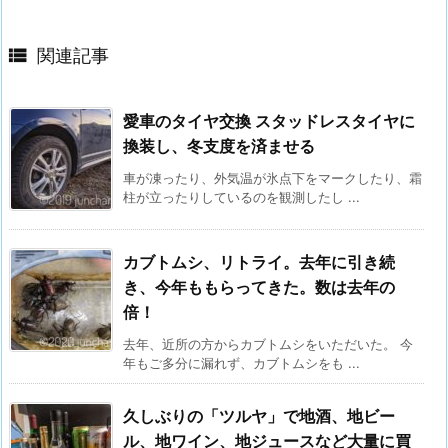

関連記事
愛車のタイヤ交換 スタッドレスタイヤに
換装し、冬支度を済ませる
車が凍ったり、外気温が氷点下をマークしたり、霜
柱が立ったりしているのを観測したし ...
カブトムシ、リトライ。去年に引き続
き、今年ももらってきた。数は去年の
倍！
去年、近所の方からカブトムシをいただいた。 今
年もご多分に漏れず、カブトムシをも ...
久しぶりの「ツルヤ」で地酒、地ビー
ル、地ワイン、地ジュースなど大量に買