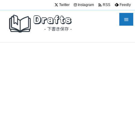

Twitter
Instagram
Feedly
RSS


メニュ

サイド

前へ

次へ

検索