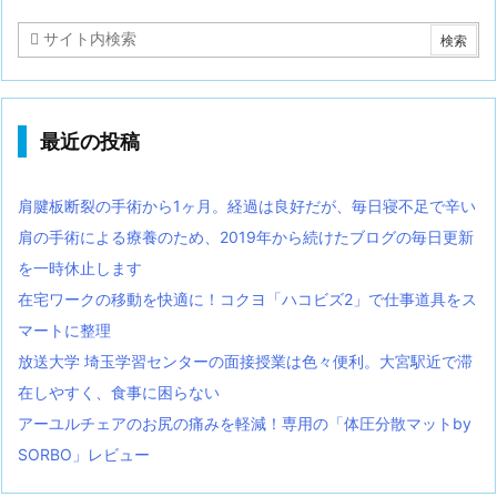
最近の投稿
肩腱板断裂の手術から1ヶ月。経過は良好だが、毎日寝不足で辛い
肩の手術による療養のため、2019年から続けたブログの毎日更新
を一時休止します
在宅ワークの移動を快適に！コクヨ「ハコビズ2」で仕事道具をス
マートに整理
放送大学 埼玉学習センターの面接授業は色々便利。大宮駅近で滞
在しやすく、食事に困らない
アーユルチェアのお尻の痛みを軽減！専用の「体圧分散マットby
SORBO」レビュー